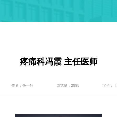
疼痛科冯霞 主任医师
作者：任一轩
浏览量：2998
字号：
【